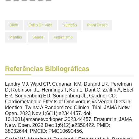
Dieta
Estilo De Vida
Nutrição
Plant Based
Plantas
Saude
Veganismo
Referências Bibliográficas
Landry MJ, Ward CP, Cunanan KM, Durand LR, Perelman
D, Robinson JL, Hennings T, Koh L, Dant C, Zeitlin A, Ebel
ER, Sonnenburg ED, Sonnenburg JL, Gardner CD.
Cardiometabolic Effects of Omnivorous vs Vegan Diets in
Identical Twins: A Randomized Clinical Trial. JAMA Netw
Open. 2023 Nov 1;6(11):e2344457. doi:
10.1001/jamanetworkopen.2023.44457. Erratum in: JAMA
Netw Open. 2023 Dec 1;6(12):e2350422. PMID:
38032644; PMCID: PMC10690456.