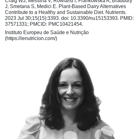
Craig WJ, Messina V, Rowland I, Frankowska A, Bradbury
J, Smetana S, Medici E. Plant-Based Dairy Alternatives
Contribute to a Healthy and Sustainable Diet. Nutrients.
2023 Jul 30;15(15):3393. doi: 10.3390/nu15153393. PMID:
37571331; PMCID: PMC10421454.
Instituto Europeu de Saúde e Nutrição
(https://ienutricion.com/)