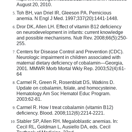
August 20, 2010.
Toh BH, van Driel IR, Gleeson PA. Pernicious
anemia. N Engl J Med. 1997;337(20):1441-1448.
Dror DK, Allen LH. Effect of vitamin B12 deficiency
on neurodevelopment in infants: current knowledge
and possible mechanisms. Nutr Rev. 2008;66(5):250-
255.
Centers for Disease Control and Prevention (CDC).
Neurologic impairment in children associated with
maternal dietary deficiency of cobalamin—Georgia,
2001. MMWR Morb Mortal Wkly Rep. 2003;52(4):61-
64
Carmel R, Green R, Rosenblatt DS, Watkins D.
Update on cobalamin, folate, and homocysteine.
Hematology Am Soc Hematol Educ Program.
2003:62-81.
Carmel R. How I treat cobalamin (vitamin B12)
deficiency. Blood. 2008;112(6):2214-2221.
Stabler SP, Allen RH. Megaloblastic anemias. In:
Cecil RL, Goldman L, Ausiello DA, eds. Cecil