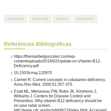
Cobalamina
Saúde Vital
Vitamina
Vitamina B12
Referências Bibliográficas
https://themaribelgonzalez.com/wp-
content/uploads/2018/02/Update-on-Vitamin-B12-
Deficiency.pdf
10.1503/cmaj.120970
Carmel R. Current concepts in cobalamin deficiency.
Annu Rev Med. 2000;51:357-375.
Evatt ML, Mersereau PW, Bobo JK, Kimmons J,
Williams J. Centers for Disease Control and
Prevention. Why vitamin B12 deficiency should be
on your radar screen.
http://www.cdc.gov/ncbddd/b12/index.html. Accessed