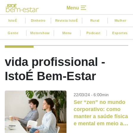
Menu
IstoÉ
Dinheiro
Revista IstoÉ
Rural
Mulher
Gente
Motorshow
Menu
Podcast
Esportes
vida profissional -
IstoÉ Bem-Estar
22/03/24 - 6:00min
Ser “zen” no mundo
corporativo: como
manter a saúde física
e mental em meio ao
estresse