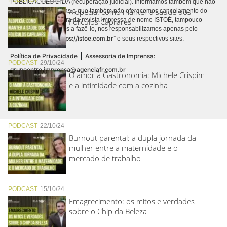
PUBLICACÕES LTDA (recuperação judicial). Informamos também que não
Alopecia: como manter a saúde dos
realizamos cobranças e que também não oferecemos cancelamento do
contrato de assinatura da revista impressa de nome ISTOÉ, tampouco
Folículos Capilares
autorizamos terceiros a fazê-lo, nos responsabilizamos apenas pelo
https://istoe.com.br
conteúdo digital “
” e seus respectivos sites.
|
Política de Privacidade
Assessoria de Imprensa:
PODCAST
29/10/24
grupoentre.imprensa@agenciafr.com.br
O amor à Gastronomia: Michele Crispim
e a intimidade com a cozinha
PODCAST
22/10/24
Burnout parental: a dupla jornada da
mulher entre a maternidade e o
mercado de trabalho
PODCAST
15/10/24
Emagrecimento: os mitos e verdades
sobre o Chip da Beleza