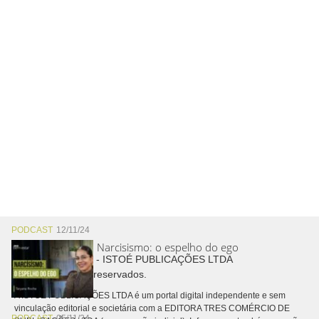
PODCAST
12/11/24
Narcisismo: o espelho do ego
Copyright © 2026 - ISTOÉ PUBLICAÇÕES LTDA
Todos os direitos reservados.
A ISTOÉ PUBLICAÇÕES LTDA é um portal digital independente e sem
vinculação editorial e societária com a EDITORA TRES COMÉRCIO DE
PODCAST
05/11/24