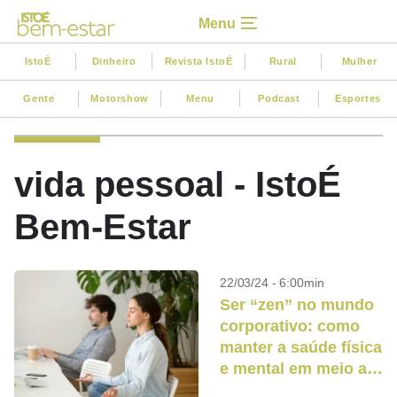
Menu
IstoÉ
Dinheiro
Revista IstoÉ
Rural
Mulher
Gente
Motorshow
Menu
Podcast
Esportes
vida pessoal - IstoÉ
Bem-Estar
22/03/24 - 6:00min
Ser “zen” no mundo
corporativo: como
manter a saúde física
e mental em meio ao
estresse