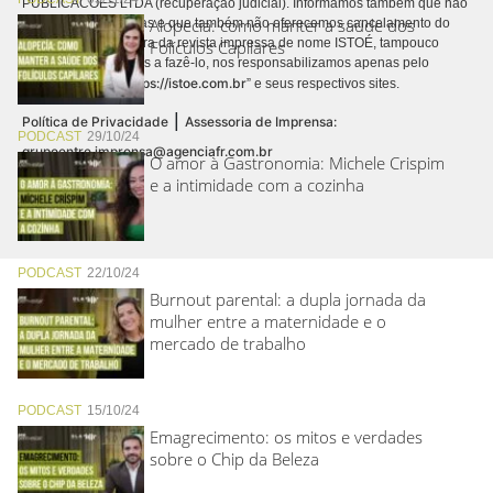
PUBLICACÕES LTDA (recuperação judicial). Informamos também que não
Alopecia: como manter a saúde dos
realizamos cobranças e que também não oferecemos cancelamento do
contrato de assinatura da revista impressa de nome ISTOÉ, tampouco
Folículos Capilares
autorizamos terceiros a fazê-lo, nos responsabilizamos apenas pelo
https://istoe.com.br
conteúdo digital “
” e seus respectivos sites.
|
Política de Privacidade
Assessoria de Imprensa:
PODCAST
29/10/24
grupoentre.imprensa@agenciafr.com.br
O amor à Gastronomia: Michele Crispim
e a intimidade com a cozinha
PODCAST
22/10/24
Burnout parental: a dupla jornada da
mulher entre a maternidade e o
mercado de trabalho
PODCAST
15/10/24
Emagrecimento: os mitos e verdades
sobre o Chip da Beleza