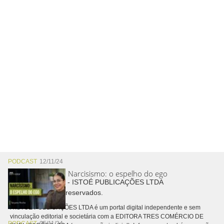
PODCAST
12/11/24
Narcisismo: o espelho do ego
Copyright © 2026 - ISTOÉ PUBLICAÇÕES LTDA
Todos os direitos reservados.
A ISTOÉ PUBLICAÇÕES LTDA é um portal digital independente e sem
vinculação editorial e societária com a EDITORA TRES COMÉRCIO DE
PODCAST
05/11/24