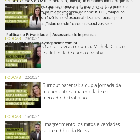
PUBLICACÕES LTDA (recuperação judicial). Informamos também que não
Alopecia: como manter a saúde dos
realizamos cobranças e que também não oferecemos cancelamento do
contrato de assinatura da revista impressa de nome ISTOÉ, tampouco
Folículos Capilares
autorizamos terceiros a fazê-lo, nos responsabilizamos apenas pelo
https://istoe.com.br
conteúdo digital “
” e seus respectivos sites.
|
Política de Privacidade
Assessoria de Imprensa:
PODCAST
29/10/24
grupoentre.imprensa@agenciafr.com.br
O amor à Gastronomia: Michele Crispim
e a intimidade com a cozinha
PODCAST
22/10/24
Burnout parental: a dupla jornada da
mulher entre a maternidade e o
mercado de trabalho
PODCAST
15/10/24
Emagrecimento: os mitos e verdades
sobre o Chip da Beleza