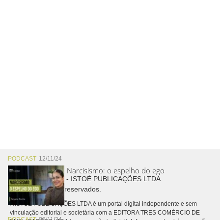
PODCAST
12/11/24
Narcisismo: o espelho do ego
Copyright © 2026 - ISTOÉ PUBLICAÇÕES LTDA
Todos os direitos reservados.
A ISTOÉ PUBLICAÇÕES LTDA é um portal digital independente e sem
vinculação editorial e societária com a EDITORA TRES COMÉRCIO DE
PODCAST
05/11/24