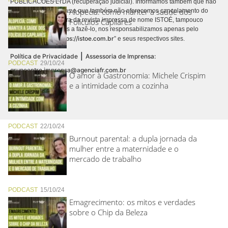
PUBLICACÕES LTDA (recuperação judicial). Informamos também que não
Alopecia: como manter a saúde dos
realizamos cobranças e que também não oferecemos cancelamento do
contrato de assinatura da revista impressa de nome ISTOÉ, tampouco
Folículos Capilares
autorizamos terceiros a fazê-lo, nos responsabilizamos apenas pelo
https://istoe.com.br
conteúdo digital “
” e seus respectivos sites.
|
Política de Privacidade
Assessoria de Imprensa:
PODCAST
29/10/24
grupoentre.imprensa@agenciafr.com.br
O amor à Gastronomia: Michele Crispim
e a intimidade com a cozinha
PODCAST
22/10/24
Burnout parental: a dupla jornada da
mulher entre a maternidade e o
mercado de trabalho
PODCAST
15/10/24
Emagrecimento: os mitos e verdades
sobre o Chip da Beleza