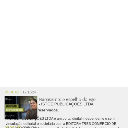
PODCAST
12/11/24
Narcisismo: o espelho do ego
Copyright © 2026 - ISTOÉ PUBLICAÇÕES LTDA
Todos os direitos reservados.
A ISTOÉ PUBLICAÇÕES LTDA é um portal digital independente e sem
vinculação editorial e societária com a EDITORA TRES COMÉRCIO DE
PODCAST
05/11/24