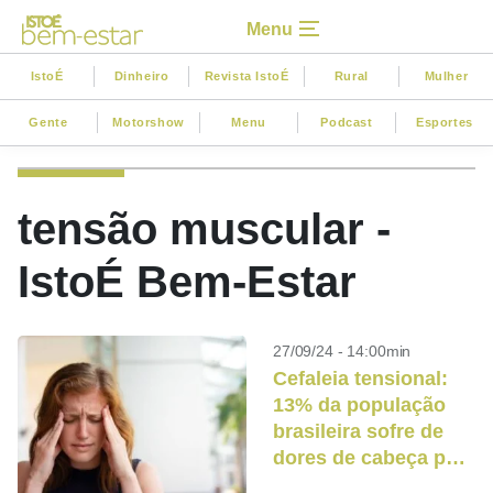
Menu
IstoÉ
Dinheiro
Revista IstoÉ
Rural
Mulher
Gente
Motorshow
Menu
Podcast
Esportes
tensão muscular -
IstoÉ Bem-Estar
27/09/24 - 14:00min
Cefaleia tensional:
13% da população
brasileira sofre de
dores de cabeça por
tensão muscular