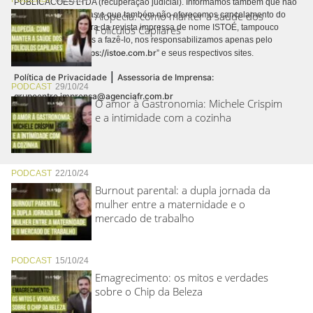
PUBLICACÕES LTDA (recuperação judicial). Informamos também que não
Alopecia: como manter a saúde dos
realizamos cobranças e que também não oferecemos cancelamento do
contrato de assinatura da revista impressa de nome ISTOÉ, tampouco
Folículos Capilares
autorizamos terceiros a fazê-lo, nos responsabilizamos apenas pelo
https://istoe.com.br
conteúdo digital “
” e seus respectivos sites.
|
Política de Privacidade
Assessoria de Imprensa:
PODCAST
29/10/24
grupoentre.imprensa@agenciafr.com.br
O amor à Gastronomia: Michele Crispim
e a intimidade com a cozinha
PODCAST
22/10/24
Burnout parental: a dupla jornada da
mulher entre a maternidade e o
mercado de trabalho
PODCAST
15/10/24
Emagrecimento: os mitos e verdades
sobre o Chip da Beleza