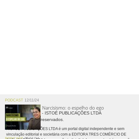
PODCAST
12/11/24
Narcisismo: o espelho do ego
Copyright © 2026 - ISTOÉ PUBLICAÇÕES LTDA
Todos os direitos reservados.
A ISTOÉ PUBLICAÇÕES LTDA é um portal digital independente e sem
vinculação editorial e societária com a EDITORA TRES COMÉRCIO DE
PODCAST
05/11/24