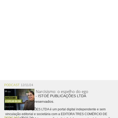
PODCAST
12/11/24
Narcisismo: o espelho do ego
Copyright © 2026 - ISTOÉ PUBLICAÇÕES LTDA
Todos os direitos reservados.
A ISTOÉ PUBLICAÇÕES LTDA é um portal digital independente e sem
vinculação editorial e societária com a EDITORA TRES COMÉRCIO DE
PODCAST
05/11/24