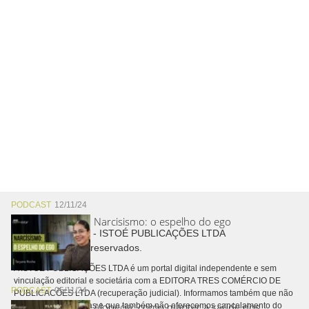
PODCAST
12/11/24
Narcisismo: o espelho do ego
Copyright © 2026 - ISTOÉ PUBLICAÇÕES LTDA
Todos os direitos reservados.
A ISTOÉ PUBLICAÇÕES LTDA é um portal digital independente e sem
vinculação editorial e societária com a EDITORA TRES COMÉRCIO DE
PODCAST
05/11/24
PUBLICACÕES LTDA (recuperação judicial). Informamos também que não
Alopecia: como manter a saúde dos
realizamos cobranças e que também não oferecemos cancelamento do