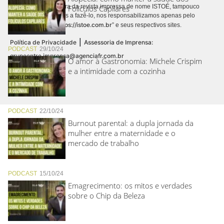
contrato de assinatura da revista impressa de nome ISTOÉ, tampouco
Folículos Capilares
autorizamos terceiros a fazê-lo, nos responsabilizamos apenas pelo
https://istoe.com.br
conteúdo digital “
” e seus respectivos sites.
|
Política de Privacidade
Assessoria de Imprensa:
PODCAST
29/10/24
grupoentre.imprensa@agenciafr.com.br
O amor à Gastronomia: Michele Crispim
e a intimidade com a cozinha
PODCAST
22/10/24
Burnout parental: a dupla jornada da
mulher entre a maternidade e o
mercado de trabalho
PODCAST
15/10/24
Emagrecimento: os mitos e verdades
sobre o Chip da Beleza