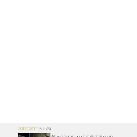
PODCAST
12/11/24
Narcisismo: o espelho do ego