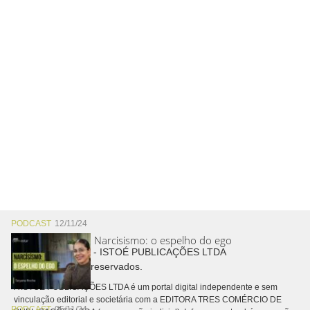
PODCAST
12/11/24
Narcisismo: o espelho do ego
Copyright © 2026 - ISTOÉ PUBLICAÇÕES LTDA
Todos os direitos reservados.
A ISTOÉ PUBLICAÇÕES LTDA é um portal digital independente e sem
vinculação editorial e societária com a EDITORA TRES COMÉRCIO DE
PODCAST
05/11/24