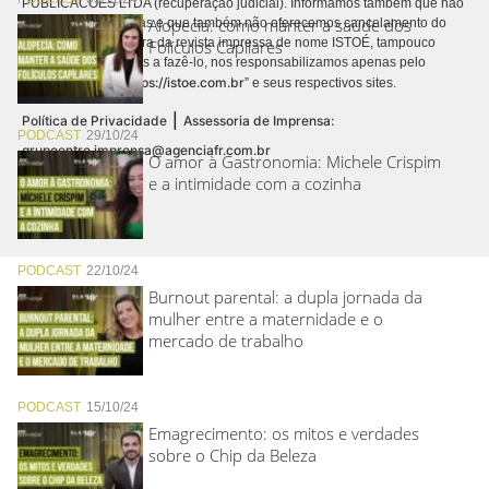
PUBLICACÕES LTDA (recuperação judicial). Informamos também que não
Alopecia: como manter a saúde dos
realizamos cobranças e que também não oferecemos cancelamento do
contrato de assinatura da revista impressa de nome ISTOÉ, tampouco
Folículos Capilares
autorizamos terceiros a fazê-lo, nos responsabilizamos apenas pelo
https://istoe.com.br
conteúdo digital “
” e seus respectivos sites.
|
Política de Privacidade
Assessoria de Imprensa:
PODCAST
29/10/24
grupoentre.imprensa@agenciafr.com.br
O amor à Gastronomia: Michele Crispim
e a intimidade com a cozinha
PODCAST
22/10/24
Burnout parental: a dupla jornada da
mulher entre a maternidade e o
mercado de trabalho
PODCAST
15/10/24
Emagrecimento: os mitos e verdades
sobre o Chip da Beleza