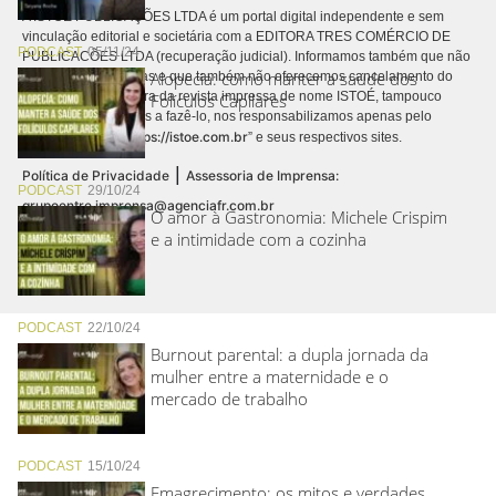
A ISTOÉ PUBLICAÇÕES LTDA é um portal digital independente e sem
vinculação editorial e societária com a EDITORA TRES COMÉRCIO DE
PODCAST
05/11/24
PUBLICACÕES LTDA (recuperação judicial). Informamos também que não
Alopecia: como manter a saúde dos
realizamos cobranças e que também não oferecemos cancelamento do
contrato de assinatura da revista impressa de nome ISTOÉ, tampouco
Folículos Capilares
autorizamos terceiros a fazê-lo, nos responsabilizamos apenas pelo
https://istoe.com.br
conteúdo digital “
” e seus respectivos sites.
|
Política de Privacidade
Assessoria de Imprensa:
PODCAST
29/10/24
grupoentre.imprensa@agenciafr.com.br
O amor à Gastronomia: Michele Crispim
e a intimidade com a cozinha
PODCAST
22/10/24
Burnout parental: a dupla jornada da
mulher entre a maternidade e o
mercado de trabalho
PODCAST
15/10/24
Emagrecimento: os mitos e verdades