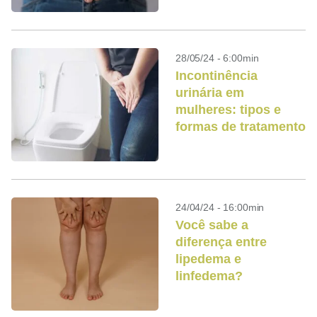
28/05/24 - 6:00min
Incontinência
urinária em
mulheres: tipos e
formas de tratamento
24/04/24 - 16:00min
Você sabe a
diferença entre
lipedema e
linfedema?