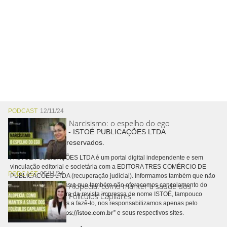
PODCAST
12/11/24
Narcisismo: o espelho do ego
Copyright © 2026 - ISTOÉ PUBLICAÇÕES LTDA
Todos os direitos reservados.
A ISTOÉ PUBLICAÇÕES LTDA é um portal digital independente e sem
vinculação editorial e societária com a EDITORA TRES COMÉRCIO DE
PODCAST
05/11/24
PUBLICACÕES LTDA (recuperação judicial). Informamos também que não
Alopecia: como manter a saúde dos
realizamos cobranças e que também não oferecemos cancelamento do
contrato de assinatura da revista impressa de nome ISTOÉ, tampouco
Folículos Capilares
autorizamos terceiros a fazê-lo, nos responsabilizamos apenas pelo
https://istoe.com.br
conteúdo digital “
” e seus respectivos sites.