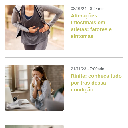
08/01/24 - 8:24min
Alterações
intestinais em
atletas: fatores e
sintomas
21/11/23 - 7:00min
Rinite: conheça tudo
por trás dessa
condição