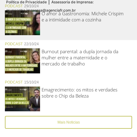
|
Política de Privacidade
Assessoria de Imprensa:
PODCAST
29/10/24
grupoentre.imprensa@agenciafr.com.br
O amor à Gastronomia: Michele Crispim
e a intimidade com a cozinha
PODCAST
22/10/24
Burnout parental: a dupla jornada da
mulher entre a maternidade e o
mercado de trabalho
PODCAST
15/10/24
Emagrecimento: os mitos e verdades
sobre o Chip da Beleza
Mais Noticias