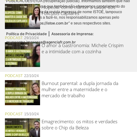
PUBLICACÕES LTDA (recuperação judicial). Informamos também que não
Alopecia: como manter a saúde dos
realizamos cobranças e que também não oferecemos cancelamento do
contrato de assinatura da revista impressa de nome ISTOÉ, tampouco
Folículos Capilares
autorizamos terceiros a fazê-lo, nos responsabilizamos apenas pelo
https://istoe.com.br
conteúdo digital “
” e seus respectivos sites.
|
Política de Privacidade
Assessoria de Imprensa:
PODCAST
29/10/24
grupoentre.imprensa@agenciafr.com.br
O amor à Gastronomia: Michele Crispim
e a intimidade com a cozinha
PODCAST
22/10/24
Burnout parental: a dupla jornada da
mulher entre a maternidade e o
mercado de trabalho
PODCAST
15/10/24
Emagrecimento: os mitos e verdades
sobre o Chip da Beleza