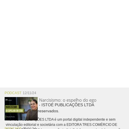
PODCAST
12/11/24
Narcisismo: o espelho do ego
Copyright © 2026 - ISTOÉ PUBLICAÇÕES LTDA
Todos os direitos reservados.
A ISTOÉ PUBLICAÇÕES LTDA é um portal digital independente e sem
vinculação editorial e societária com a EDITORA TRES COMÉRCIO DE
PODCAST
05/11/24