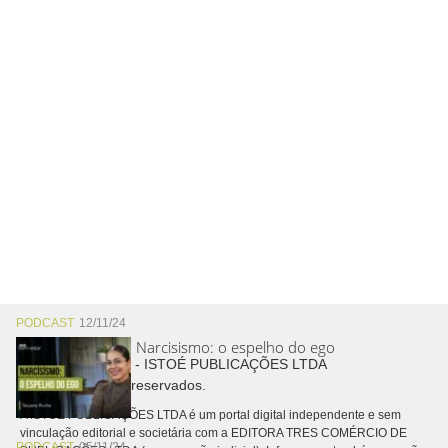
PODCAST
12/11/24
Narcisismo: o espelho do ego
Copyright © 2026 - ISTOÉ PUBLICAÇÕES LTDA
Todos os direitos reservados.
A ISTOÉ PUBLICAÇÕES LTDA é um portal digital independente e sem
vinculação editorial e societária com a EDITORA TRES COMÉRCIO DE
PODCAST
05/11/24