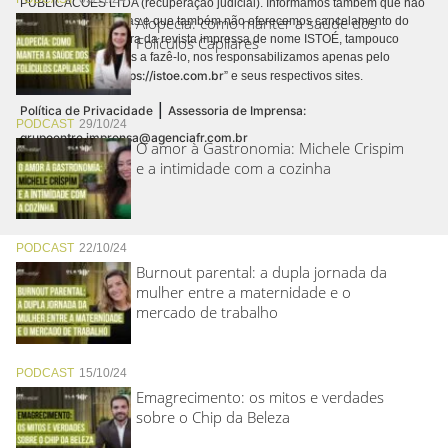
PUBLICACÕES LTDA (recuperação judicial). Informamos também que não
Alopecia: como manter a saúde dos
realizamos cobranças e que também não oferecemos cancelamento do
contrato de assinatura da revista impressa de nome ISTOÉ, tampouco
Folículos Capilares
autorizamos terceiros a fazê-lo, nos responsabilizamos apenas pelo
https://istoe.com.br
conteúdo digital “
” e seus respectivos sites.
|
Política de Privacidade
Assessoria de Imprensa:
PODCAST
29/10/24
grupoentre.imprensa@agenciafr.com.br
O amor à Gastronomia: Michele Crispim
e a intimidade com a cozinha
PODCAST
22/10/24
Burnout parental: a dupla jornada da
mulher entre a maternidade e o
mercado de trabalho
PODCAST
15/10/24
Emagrecimento: os mitos e verdades
sobre o Chip da Beleza