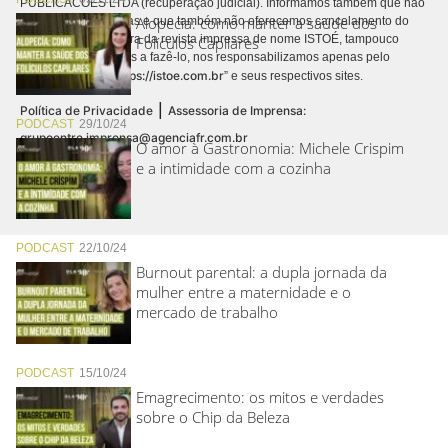
PUBLICACÕES LTDA (recuperação judicial). Informamos também que não
Alopecia: como manter a saúde dos
realizamos cobranças e que também não oferecemos cancelamento do
contrato de assinatura da revista impressa de nome ISTOÉ, tampouco
Folículos Capilares
autorizamos terceiros a fazê-lo, nos responsabilizamos apenas pelo
https://istoe.com.br
conteúdo digital “
” e seus respectivos sites.
|
Política de Privacidade
Assessoria de Imprensa:
PODCAST
29/10/24
grupoentre.imprensa@agenciafr.com.br
O amor à Gastronomia: Michele Crispim
e a intimidade com a cozinha
PODCAST
22/10/24
Burnout parental: a dupla jornada da
mulher entre a maternidade e o
mercado de trabalho
PODCAST
15/10/24
Emagrecimento: os mitos e verdades
sobre o Chip da Beleza