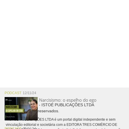
PODCAST
12/11/24
Narcisismo: o espelho do ego
Copyright © 2026 - ISTOÉ PUBLICAÇÕES LTDA
Todos os direitos reservados.
A ISTOÉ PUBLICAÇÕES LTDA é um portal digital independente e sem
vinculação editorial e societária com a EDITORA TRES COMÉRCIO DE
PODCAST
05/11/24