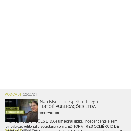
PODCAST
12/11/24
Narcisismo: o espelho do ego
Copyright © 2026 - ISTOÉ PUBLICAÇÕES LTDA
Todos os direitos reservados.
A ISTOÉ PUBLICAÇÕES LTDA é um portal digital independente e sem
vinculação editorial e societária com a EDITORA TRES COMÉRCIO DE
PODCAST
05/11/24