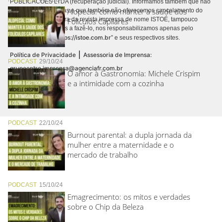
PUBLICACÕES LTDA (recuperação judicial). Informamos também que não
Alopecia: como manter a saúde dos
realizamos cobranças e que também não oferecemos cancelamento do
contrato de assinatura da revista impressa de nome ISTOÉ, tampouco
Folículos Capilares
autorizamos terceiros a fazê-lo, nos responsabilizamos apenas pelo
https://istoe.com.br
conteúdo digital “
” e seus respectivos sites.
|
Política de Privacidade
Assessoria de Imprensa:
PODCAST
29/10/24
grupoentre.imprensa@agenciafr.com.br
O amor à Gastronomia: Michele Crispim
e a intimidade com a cozinha
PODCAST
22/10/24
Burnout parental: a dupla jornada da
mulher entre a maternidade e o
mercado de trabalho
PODCAST
15/10/24
Emagrecimento: os mitos e verdades
sobre o Chip da Beleza