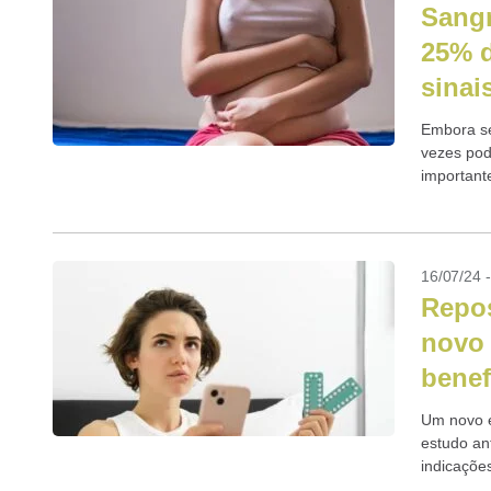
Sangr
25% d
sinai
Embora se
vezes pod
importante
aborto...
16/07/24 
Repos
novo 
benef
Um novo e
estudo an
indicaçõe
pesquisa,