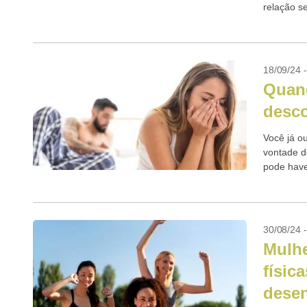
relação s
18/09/24 
Quand
desco
Você já o
vontade d
pode haver
30/08/24 
Mulhe
físic
desen