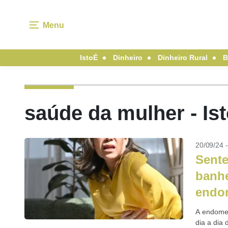
Menu
IstoÉ
Dinheiro
Dinheiro Rural
B
saúde da mulher - Is
20/09/24 
Sente
banhe
endo
A endomet
dia a dia