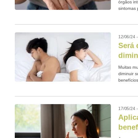
órgãos in
sintomas 
12/06/24 
Será 
dimin
Muitas mu
diminuir s
benefício
17/05/24 
Aplic
benef