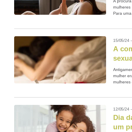
A procura
mulheres 
Para uma 
15/05/24 
A com
sexua
Antigamen
mulher er
mulheres 
descobrin
12/05/24 
Dia d
um pr