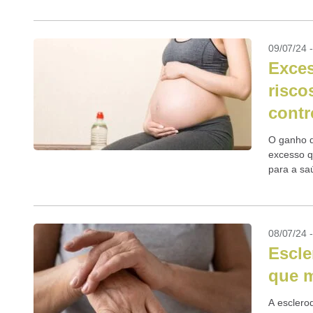
09/07/24 
Exces
risco
contr
O ganho d
excesso q
para a sa
08/07/24 
Escle
que m
A esclero