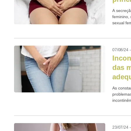
A secreçã
feminino,
sexual fe
transform
07/08/24 
Incon
das m
adeq
As consta
problemas
incontinên
perda de 
23/07/24 