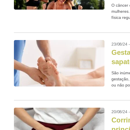
O câncer 
mulheres.
física re
qualidade.
23/08/24 
Gesta
sapat
São inúme
gestação,
ou não po
Além...
20/08/24 
Corri
princ