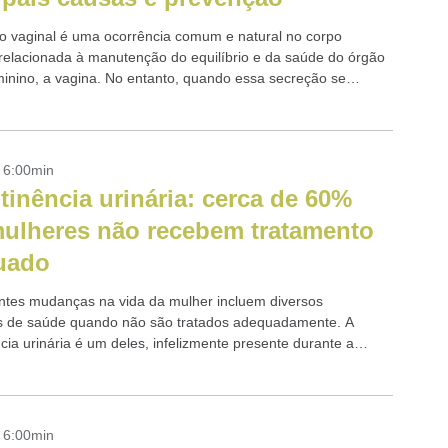
o vaginal é uma ocorrência comum e natural no corpo
 relacionada à manutenção do equilíbrio e da saúde do órgão
minino, a vagina. No entanto, quando essa secreção se
a em...
- 6:00min
tinência urinária: cerca de 60%
ulheres não recebem tratamento
uado
ntes mudanças na vida da mulher incluem diversos
 de saúde quando não são tratados adequadamente. A
cia urinária é um deles, infelizmente presente durante a
hormônios, afetando a saúde sexual.
- 6:00min