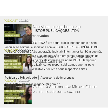
PODCAST
12/11/24
Narcisismo: o espelho do ego
Copyright © 2026 - ISTOÉ PUBLICAÇÕES LTDA
Todos os direitos reservados.
A ISTOÉ PUBLICAÇÕES LTDA é um portal digital independente e sem
vinculação editorial e societária com a EDITORA TRES COMÉRCIO DE
PODCAST
05/11/24
PUBLICACÕES LTDA (recuperação judicial). Informamos também que não
Alopecia: como manter a saúde dos
realizamos cobranças e que também não oferecemos cancelamento do
contrato de assinatura da revista impressa de nome ISTOÉ, tampouco
Folículos Capilares
autorizamos terceiros a fazê-lo, nos responsabilizamos apenas pelo
https://istoe.com.br
conteúdo digital “
” e seus respectivos sites.
|
Política de Privacidade
Assessoria de Imprensa:
PODCAST
29/10/24
grupoentre.imprensa@agenciafr.com.br
O amor à Gastronomia: Michele Crispim
e a intimidade com a cozinha