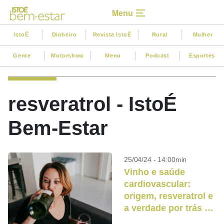
Menu
IstoÉ
Dinheiro
Revista IstoÉ
Rural
Mulher
Gente
Motorshow
Menu
Podcast
Esportes
resveratrol - IstoÉ
Bem-Estar
25/04/24 - 14:00min
Vinho e saúde
cardiovascular:
origem, resveratrol e
a verdade por trás da
taça diária