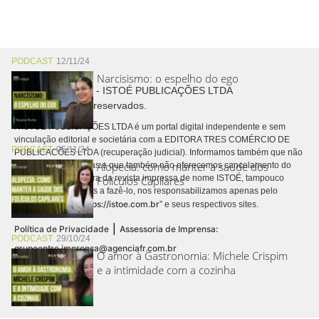
PODCAST
12/11/24
Narcisismo: o espelho do ego
Copyright © 2026 - ISTOÉ PUBLICAÇÕES LTDA
Todos os direitos reservados.
A ISTOÉ PUBLICAÇÕES LTDA é um portal digital independente e sem
vinculação editorial e societária com a EDITORA TRES COMÉRCIO DE
PODCAST
05/11/24
PUBLICACÕES LTDA (recuperação judicial). Informamos também que não
Alopecia: como manter a saúde dos
realizamos cobranças e que também não oferecemos cancelamento do
contrato de assinatura da revista impressa de nome ISTOÉ, tampouco
Folículos Capilares
autorizamos terceiros a fazê-lo, nos responsabilizamos apenas pelo
https://istoe.com.br
conteúdo digital “
” e seus respectivos sites.
|
Política de Privacidade
Assessoria de Imprensa:
PODCAST
29/10/24
grupoentre.imprensa@agenciafr.com.br
O amor à Gastronomia: Michele Crispim
e a intimidade com a cozinha