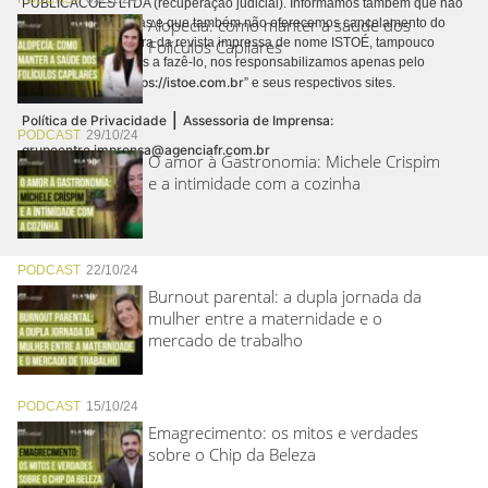
PUBLICACÕES LTDA (recuperação judicial). Informamos também que não
Alopecia: como manter a saúde dos
realizamos cobranças e que também não oferecemos cancelamento do
contrato de assinatura da revista impressa de nome ISTOÉ, tampouco
Folículos Capilares
autorizamos terceiros a fazê-lo, nos responsabilizamos apenas pelo
https://istoe.com.br
conteúdo digital “
” e seus respectivos sites.
|
Política de Privacidade
Assessoria de Imprensa:
PODCAST
29/10/24
grupoentre.imprensa@agenciafr.com.br
O amor à Gastronomia: Michele Crispim
e a intimidade com a cozinha
PODCAST
22/10/24
Burnout parental: a dupla jornada da
mulher entre a maternidade e o
mercado de trabalho
PODCAST
15/10/24
Emagrecimento: os mitos e verdades
sobre o Chip da Beleza