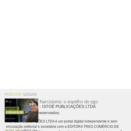
PODCAST
12/11/24
Narcisismo: o espelho do ego
Copyright © 2026 - ISTOÉ PUBLICAÇÕES LTDA
Todos os direitos reservados.
A ISTOÉ PUBLICAÇÕES LTDA é um portal digital independente e sem
vinculação editorial e societária com a EDITORA TRES COMÉRCIO DE
PODCAST
05/11/24