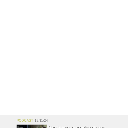
PODCAST
12/11/24
Narcisismo: o espelho do ego