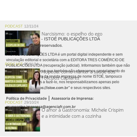
PODCAST
12/11/24
Narcisismo: o espelho do ego
Copyright © 2026 - ISTOÉ PUBLICAÇÕES LTDA
Todos os direitos reservados.
A ISTOÉ PUBLICAÇÕES LTDA é um portal digital independente e sem
vinculação editorial e societária com a EDITORA TRES COMÉRCIO DE
PODCAST
05/11/24
PUBLICACÕES LTDA (recuperação judicial). Informamos também que não
Alopecia: como manter a saúde dos
realizamos cobranças e que também não oferecemos cancelamento do
contrato de assinatura da revista impressa de nome ISTOÉ, tampouco
Folículos Capilares
autorizamos terceiros a fazê-lo, nos responsabilizamos apenas pelo
https://istoe.com.br
conteúdo digital “
” e seus respectivos sites.
|
Política de Privacidade
Assessoria de Imprensa:
PODCAST
29/10/24
grupoentre.imprensa@agenciafr.com.br
O amor à Gastronomia: Michele Crispim
e a intimidade com a cozinha