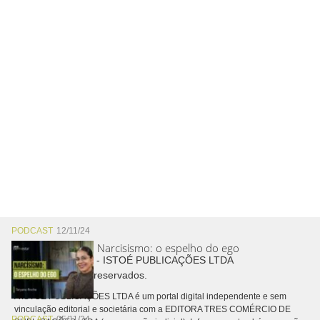
PODCAST
12/11/24
Narcisismo: o espelho do ego
Copyright © 2026 - ISTOÉ PUBLICAÇÕES LTDA
Todos os direitos reservados.
A ISTOÉ PUBLICAÇÕES LTDA é um portal digital independente e sem
vinculação editorial e societária com a EDITORA TRES COMÉRCIO DE
PODCAST
05/11/24