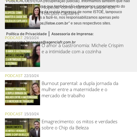
PUBLICACÕES LTDA (recuperação judicial). Informamos também que não
Alopecia: como manter a saúde dos
realizamos cobranças e que também não oferecemos cancelamento do
contrato de assinatura da revista impressa de nome ISTOÉ, tampouco
Folículos Capilares
autorizamos terceiros a fazê-lo, nos responsabilizamos apenas pelo
https://istoe.com.br
conteúdo digital “
” e seus respectivos sites.
|
Política de Privacidade
Assessoria de Imprensa:
PODCAST
29/10/24
grupoentre.imprensa@agenciafr.com.br
O amor à Gastronomia: Michele Crispim
e a intimidade com a cozinha
PODCAST
22/10/24
Burnout parental: a dupla jornada da
mulher entre a maternidade e o
mercado de trabalho
PODCAST
15/10/24
Emagrecimento: os mitos e verdades
sobre o Chip da Beleza