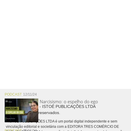
PODCAST
12/11/24
Narcisismo: o espelho do ego
Copyright © 2026 - ISTOÉ PUBLICAÇÕES LTDA
Todos os direitos reservados.
A ISTOÉ PUBLICAÇÕES LTDA é um portal digital independente e sem
vinculação editorial e societária com a EDITORA TRES COMÉRCIO DE
PODCAST
05/11/24