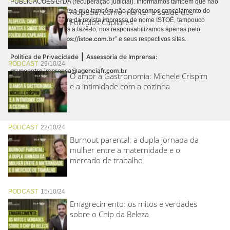
PUBLICACÕES LTDA (recuperação judicial). Informamos também que não
Alopecia: como manter a saúde dos
realizamos cobranças e que também não oferecemos cancelamento do
contrato de assinatura da revista impressa de nome ISTOÉ, tampouco
Folículos Capilares
autorizamos terceiros a fazê-lo, nos responsabilizamos apenas pelo
https://istoe.com.br
conteúdo digital “
” e seus respectivos sites.
|
Política de Privacidade
Assessoria de Imprensa:
PODCAST
29/10/24
grupoentre.imprensa@agenciafr.com.br
O amor à Gastronomia: Michele Crispim
e a intimidade com a cozinha
PODCAST
22/10/24
Burnout parental: a dupla jornada da
mulher entre a maternidade e o
mercado de trabalho
PODCAST
15/10/24
Emagrecimento: os mitos e verdades
sobre o Chip da Beleza