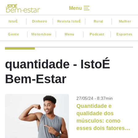
Menu
IstoÉ
Dinheiro
Revista IstoÉ
Rural
Mulher
Gente
Motorshow
Menu
Podcast
Esportes
quantidade - IstoÉ
Bem-Estar
27/05/24 - 8:37min
Quantidade e
qualidade dos
músculos: como
esses dois fatores
determinam a nossa