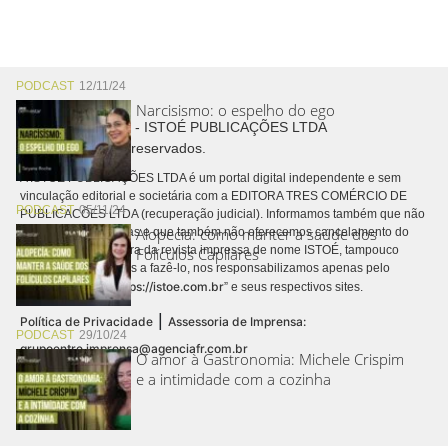
PODCAST
12/11/24
Narcisismo: o espelho do ego
Copyright © 2026 - ISTOÉ PUBLICAÇÕES LTDA
Todos os direitos reservados.
A ISTOÉ PUBLICAÇÕES LTDA é um portal digital independente e sem
vinculação editorial e societária com a EDITORA TRES COMÉRCIO DE
PODCAST
05/11/24
PUBLICACÕES LTDA (recuperação judicial). Informamos também que não
Alopecia: como manter a saúde dos
realizamos cobranças e que também não oferecemos cancelamento do
contrato de assinatura da revista impressa de nome ISTOÉ, tampouco
Folículos Capilares
autorizamos terceiros a fazê-lo, nos responsabilizamos apenas pelo
https://istoe.com.br
conteúdo digital “
” e seus respectivos sites.
|
Política de Privacidade
Assessoria de Imprensa:
PODCAST
29/10/24
grupoentre.imprensa@agenciafr.com.br
O amor à Gastronomia: Michele Crispim
e a intimidade com a cozinha