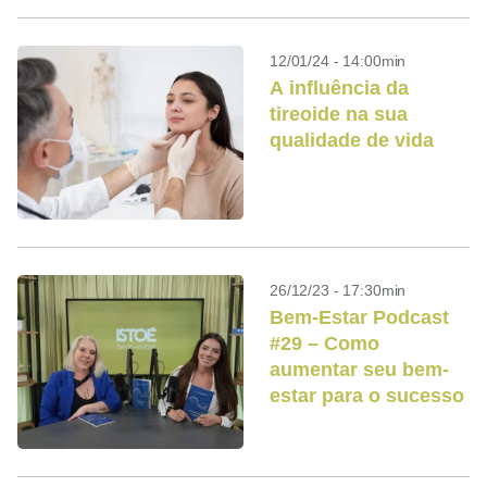
12/01/24 - 14:00min
A influência da
tireoide na sua
qualidade de vida
26/12/23 - 17:30min
Bem-Estar Podcast
#29 – Como
aumentar seu bem-
estar para o sucesso