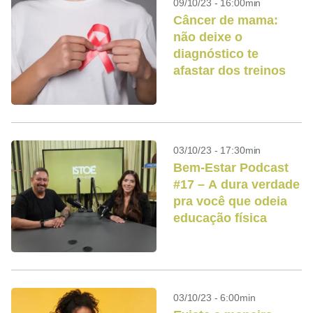
09/10/23 - 16:00min
Câncer de mama:
não deixe o
diagnóstico te
afastar dos treinos
03/10/23 - 17:30min
Bem-Estar Podcast
#17 – A dura verdade
pra você que odeia
educação física
03/10/23 - 6:00min