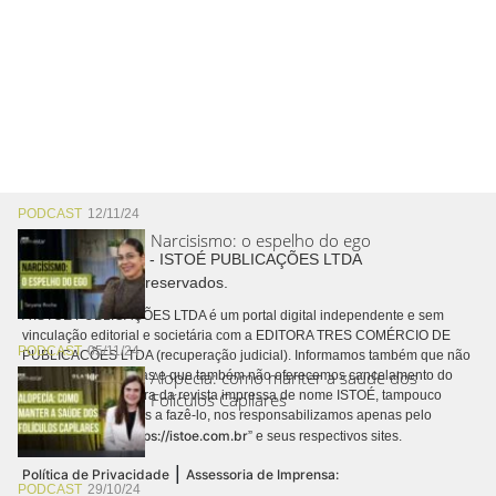
PODCAST
12/11/24
Narcisismo: o espelho do ego
Copyright © 2026 - ISTOÉ PUBLICAÇÕES LTDA
Todos os direitos reservados.
A ISTOÉ PUBLICAÇÕES LTDA é um portal digital independente e sem
vinculação editorial e societária com a EDITORA TRES COMÉRCIO DE
PODCAST
05/11/24
PUBLICACÕES LTDA (recuperação judicial). Informamos também que não
Alopecia: como manter a saúde dos
realizamos cobranças e que também não oferecemos cancelamento do
contrato de assinatura da revista impressa de nome ISTOÉ, tampouco
Folículos Capilares
autorizamos terceiros a fazê-lo, nos responsabilizamos apenas pelo
https://istoe.com.br
conteúdo digital “
” e seus respectivos sites.
|
Política de Privacidade
Assessoria de Imprensa:
PODCAST
29/10/24