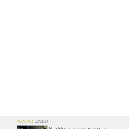
PODCAST
12/11/24
Narcisismo: o espelho do ego