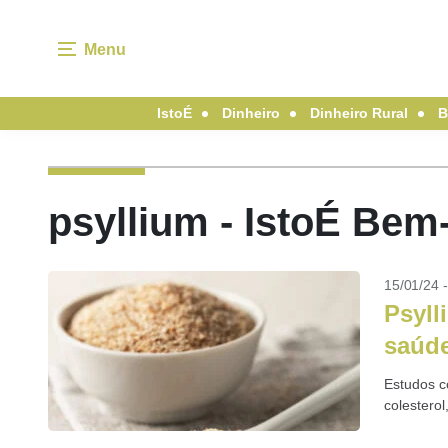
Menu
IstoÉ
Dinheiro
Dinheiro Rural
B
psyllium - IstoÉ Bem
15/01/24 
Psyll
saúde
Estudos c
colestero