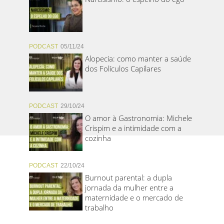
PODCAST
05/11/24
Alopecia: como manter a saúde
dos Folículos Capilares
PODCAST
29/10/24
O amor à Gastronomia: Michele
Crispim e a intimidade com a
cozinha
PODCAST
22/10/24
Burnout parental: a dupla
jornada da mulher entre a
maternidade e o mercado de
trabalho