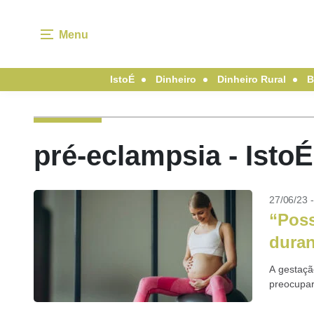
Menu
IstoÉ
Dinheiro
Dinheiro Rural
B
pré-eclampsia - Isto
27/06/23 
“Poss
duran
A gestaçã
preocupar