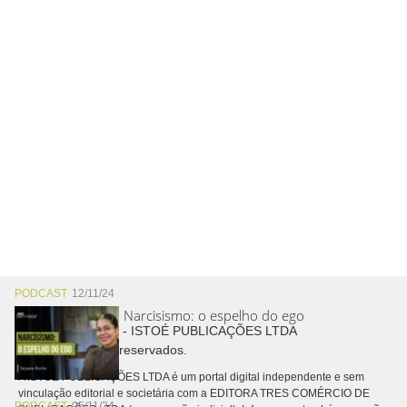
PODCAST
12/11/24
Narcisismo: o espelho do ego
Copyright © 2026 - ISTOÉ PUBLICAÇÕES LTDA
Todos os direitos reservados.
A ISTOÉ PUBLICAÇÕES LTDA é um portal digital independente e sem
vinculação editorial e societária com a EDITORA TRES COMÉRCIO DE
PODCAST
05/11/24