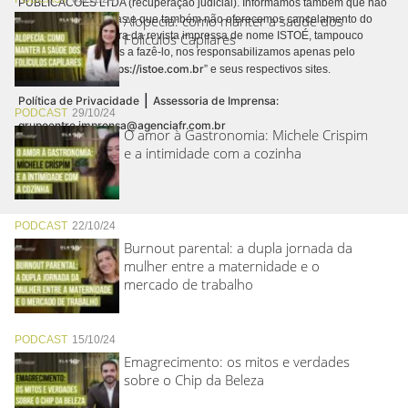
PUBLICACÕES LTDA (recuperação judicial). Informamos também que não
Alopecia: como manter a saúde dos
realizamos cobranças e que também não oferecemos cancelamento do
contrato de assinatura da revista impressa de nome ISTOÉ, tampouco
Folículos Capilares
autorizamos terceiros a fazê-lo, nos responsabilizamos apenas pelo
https://istoe.com.br
conteúdo digital “
” e seus respectivos sites.
|
Política de Privacidade
Assessoria de Imprensa:
PODCAST
29/10/24
grupoentre.imprensa@agenciafr.com.br
O amor à Gastronomia: Michele Crispim
e a intimidade com a cozinha
PODCAST
22/10/24
Burnout parental: a dupla jornada da
mulher entre a maternidade e o
mercado de trabalho
PODCAST
15/10/24
Emagrecimento: os mitos e verdades
sobre o Chip da Beleza