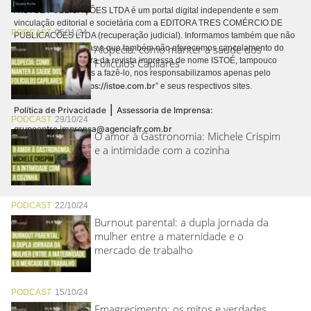
A ISTOÉ PUBLICAÇÕES LTDA é um portal digital independente e sem
vinculação editorial e societária com a EDITORA TRES COMÉRCIO DE
PODCAST
05/11/24
PUBLICACÕES LTDA (recuperação judicial). Informamos também que não
Alopecia: como manter a saúde dos
realizamos cobranças e que também não oferecemos cancelamento do
contrato de assinatura da revista impressa de nome ISTOÉ, tampouco
Folículos Capilares
autorizamos terceiros a fazê-lo, nos responsabilizamos apenas pelo
https://istoe.com.br
conteúdo digital “
” e seus respectivos sites.
|
Política de Privacidade
Assessoria de Imprensa:
PODCAST
29/10/24
grupoentre.imprensa@agenciafr.com.br
O amor à Gastronomia: Michele Crispim
e a intimidade com a cozinha
PODCAST
22/10/24
Burnout parental: a dupla jornada da
mulher entre a maternidade e o
mercado de trabalho
PODCAST
15/10/24
Emagrecimento: os mitos e verdades