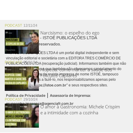
PODCAST
12/11/24
Narcisismo: o espelho do ego
Copyright © 2026 - ISTOÉ PUBLICAÇÕES LTDA
Todos os direitos reservados.
A ISTOÉ PUBLICAÇÕES LTDA é um portal digital independente e sem
vinculação editorial e societária com a EDITORA TRES COMÉRCIO DE
PODCAST
05/11/24
PUBLICACÕES LTDA (recuperação judicial). Informamos também que não
Alopecia: como manter a saúde dos
realizamos cobranças e que também não oferecemos cancelamento do
contrato de assinatura da revista impressa de nome ISTOÉ, tampouco
Folículos Capilares
autorizamos terceiros a fazê-lo, nos responsabilizamos apenas pelo
https://istoe.com.br
conteúdo digital “
” e seus respectivos sites.
|
Política de Privacidade
Assessoria de Imprensa:
PODCAST
29/10/24
grupoentre.imprensa@agenciafr.com.br
O amor à Gastronomia: Michele Crispim
e a intimidade com a cozinha