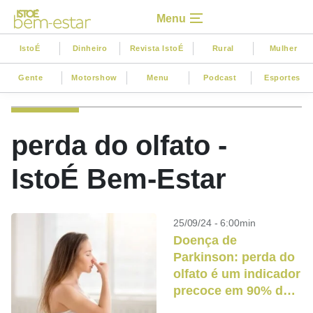
Menu
IstoÉ
Dinheiro
Revista IstoÉ
Rural
Mulher
Gente
Motorshow
Menu
Podcast
Esportes
perda do olfato -
IstoÉ Bem-Estar
25/09/24 - 6:00min
Doença de
Parkinson: perda do
olfato é um indicador
precoce em 90% dos
pacientes