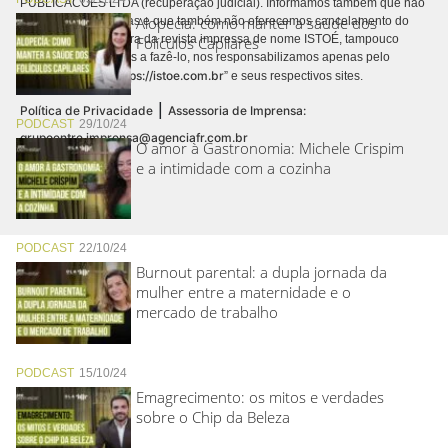
PUBLICACÕES LTDA (recuperação judicial). Informamos também que não
Alopecia: como manter a saúde dos
realizamos cobranças e que também não oferecemos cancelamento do
contrato de assinatura da revista impressa de nome ISTOÉ, tampouco
Folículos Capilares
autorizamos terceiros a fazê-lo, nos responsabilizamos apenas pelo
https://istoe.com.br
conteúdo digital “
” e seus respectivos sites.
|
Política de Privacidade
Assessoria de Imprensa:
PODCAST
29/10/24
grupoentre.imprensa@agenciafr.com.br
O amor à Gastronomia: Michele Crispim
e a intimidade com a cozinha
PODCAST
22/10/24
Burnout parental: a dupla jornada da
mulher entre a maternidade e o
mercado de trabalho
PODCAST
15/10/24
Emagrecimento: os mitos e verdades
sobre o Chip da Beleza