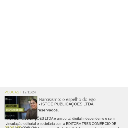
PODCAST
12/11/24
Narcisismo: o espelho do ego
Copyright © 2026 - ISTOÉ PUBLICAÇÕES LTDA
Todos os direitos reservados.
A ISTOÉ PUBLICAÇÕES LTDA é um portal digital independente e sem
vinculação editorial e societária com a EDITORA TRES COMÉRCIO DE
PODCAST
05/11/24