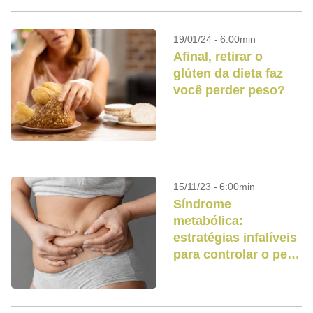
19/01/24 - 6:00min
Afinal, retirar o
glúten da dieta faz
você perder peso?
15/11/23 - 6:00min
Síndrome
metabólica:
estratégias infalíveis
para controlar o peso
e alcançar o
emagrecimento