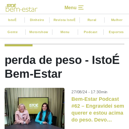
Menu
IstoÉ
Dinheiro
Revista IstoÉ
Rural
Mulher
Gente
Motorshow
Menu
Podcast
Esportes
perda de peso - IstoÉ
Bem-Estar
27/08/24 - 17:30min
Bem-Estar Podcast
#62 – Engravidei sem
querer e estou acima
do peso. Devo
emagrecer?