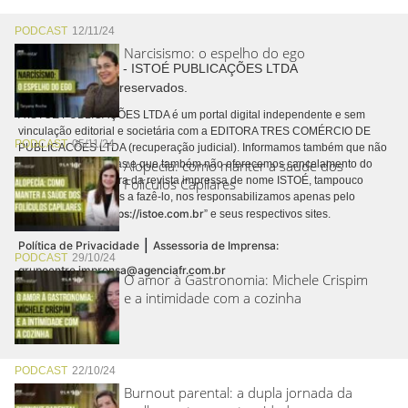
PODCAST
12/11/24
Narcisismo: o espelho do ego
Copyright © 2026 - ISTOÉ PUBLICAÇÕES LTDA
Todos os direitos reservados.
A ISTOÉ PUBLICAÇÕES LTDA é um portal digital independente e sem
vinculação editorial e societária com a EDITORA TRES COMÉRCIO DE
PODCAST
05/11/24
PUBLICACÕES LTDA (recuperação judicial). Informamos também que não
Alopecia: como manter a saúde dos
realizamos cobranças e que também não oferecemos cancelamento do
contrato de assinatura da revista impressa de nome ISTOÉ, tampouco
Folículos Capilares
autorizamos terceiros a fazê-lo, nos responsabilizamos apenas pelo
https://istoe.com.br
conteúdo digital “
” e seus respectivos sites.
|
Política de Privacidade
Assessoria de Imprensa:
PODCAST
29/10/24
grupoentre.imprensa@agenciafr.com.br
O amor à Gastronomia: Michele Crispim
e a intimidade com a cozinha
PODCAST
22/10/24
Burnout parental: a dupla jornada da