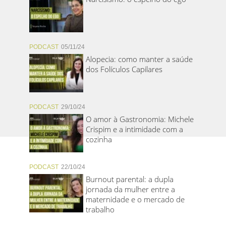
PODCAST
05/11/24
Alopecia: como manter a saúde
dos Folículos Capilares
PODCAST
29/10/24
O amor à Gastronomia: Michele
Crispim e a intimidade com a
cozinha
PODCAST
22/10/24
Burnout parental: a dupla
jornada da mulher entre a
maternidade e o mercado de
trabalho