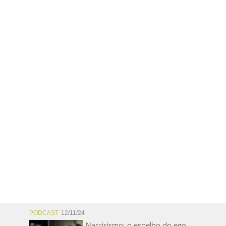
PODCAST
12/11/24
Narcisismo: o espelho do ego