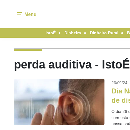
Menu
IstoÉ
Dinheiro
Dinheiro Rural
B
perda auditiva - Ist
26/09/24 
Dia N
de di
O dia 26 
com esta 
nossa saú