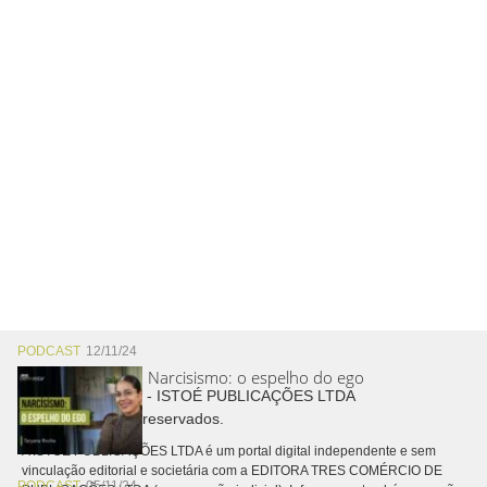
PODCAST
12/11/24
Narcisismo: o espelho do ego
Copyright © 2026 - ISTOÉ PUBLICAÇÕES LTDA
Todos os direitos reservados.
A ISTOÉ PUBLICAÇÕES LTDA é um portal digital independente e sem
vinculação editorial e societária com a EDITORA TRES COMÉRCIO DE
PODCAST
05/11/24