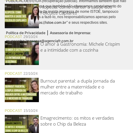
PUBLICACÕES LTDA (recuperação judicial). Informamos também que não
Alopecia: como manter a saúde dos
realizamos cobranças e que também não oferecemos cancelamento do
contrato de assinatura da revista impressa de nome ISTOÉ, tampouco
Folículos Capilares
autorizamos terceiros a fazê-lo, nos responsabilizamos apenas pelo
https://istoe.com.br
conteúdo digital “
” e seus respectivos sites.
|
Política de Privacidade
Assessoria de Imprensa:
PODCAST
29/10/24
grupoentre.imprensa@agenciafr.com.br
O amor à Gastronomia: Michele Crispim
e a intimidade com a cozinha
PODCAST
22/10/24
Burnout parental: a dupla jornada da
mulher entre a maternidade e o
mercado de trabalho
PODCAST
15/10/24
Emagrecimento: os mitos e verdades
sobre o Chip da Beleza