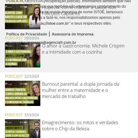
PUBLICACÕES LTDA (recuperação judicial). Informamos também que não
Alopecia: como manter a saúde dos
realizamos cobranças e que também não oferecemos cancelamento do
contrato de assinatura da revista impressa de nome ISTOÉ, tampouco
Folículos Capilares
autorizamos terceiros a fazê-lo, nos responsabilizamos apenas pelo
https://istoe.com.br
conteúdo digital “
” e seus respectivos sites.
|
Política de Privacidade
Assessoria de Imprensa:
PODCAST
29/10/24
grupoentre.imprensa@agenciafr.com.br
O amor à Gastronomia: Michele Crispim
e a intimidade com a cozinha
PODCAST
22/10/24
Burnout parental: a dupla jornada da
mulher entre a maternidade e o
mercado de trabalho
PODCAST
15/10/24
Emagrecimento: os mitos e verdades
sobre o Chip da Beleza