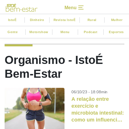
Menu
IstoÉ
Dinheiro
Revista IstoÉ
Rural
Mulher
Gente
Motorshow
Menu
Podcast
Esportes
Organismo - IstoÉ
Bem-Estar
06/10/23 - 18:08min
A relação entre
exercício e
microbiota intestinal:
como um influencia
o outro