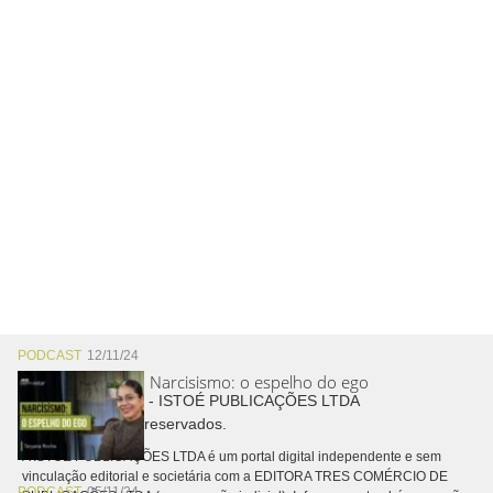
PODCAST
12/11/24
Narcisismo: o espelho do ego
Copyright © 2026 - ISTOÉ PUBLICAÇÕES LTDA
Todos os direitos reservados.
A ISTOÉ PUBLICAÇÕES LTDA é um portal digital independente e sem
vinculação editorial e societária com a EDITORA TRES COMÉRCIO DE
PODCAST
05/11/24