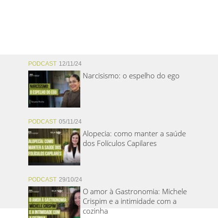
PODCAST
12/11/24
Narcisismo: o espelho do ego
PODCAST
05/11/24
Alopecia: como manter a saúde
dos Folículos Capilares
PODCAST
29/10/24
O amor à Gastronomia: Michele
Crispim e a intimidade com a
cozinha