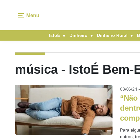
Menu
IstoÉ
Dinheiro
Dinheiro Rural
B
música - IstoÉ Bem-E
03/06/24 
“Não 
dentr
compr
Para algu
outros, t