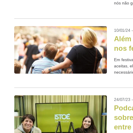
nós não g
10/01/24 
Além 
nos f
Em festiv
aceitas, 
necessári
acessibili
24/07/23 
Podca
sobre
entre