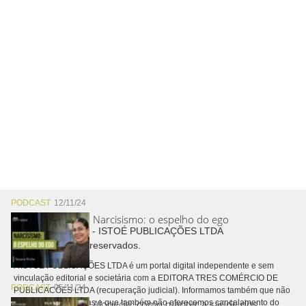
PODCAST
12/11/24
Narcisismo: o espelho do ego
Copyright © 2026 - ISTOÉ PUBLICAÇÕES LTDA
Todos os direitos reservados.
A ISTOÉ PUBLICAÇÕES LTDA é um portal digital independente e sem
vinculação editorial e societária com a EDITORA TRES COMÉRCIO DE
PODCAST
05/11/24
PUBLICACÕES LTDA (recuperação judicial). Informamos também que não
Alopecia: como manter a saúde dos
realizamos cobranças e que também não oferecemos cancelamento do