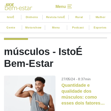
Menu
IstoÉ
Dinheiro
Revista IstoÉ
Rural
Mulher
Gente
Motorshow
Menu
Podcast
Esportes
músculos - IstoÉ
Bem-Estar
27/05/24 - 8:37min
Quantidade e
qualidade dos
músculos: como
esses dois fatores
determinam a nossa