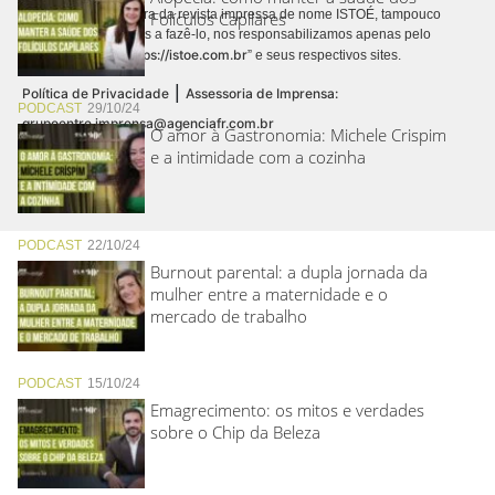
contrato de assinatura da revista impressa de nome ISTOÉ, tampouco
Folículos Capilares
autorizamos terceiros a fazê-lo, nos responsabilizamos apenas pelo
https://istoe.com.br
conteúdo digital “
” e seus respectivos sites.
|
Política de Privacidade
Assessoria de Imprensa:
PODCAST
29/10/24
grupoentre.imprensa@agenciafr.com.br
O amor à Gastronomia: Michele Crispim
e a intimidade com a cozinha
PODCAST
22/10/24
Burnout parental: a dupla jornada da
mulher entre a maternidade e o
mercado de trabalho
PODCAST
15/10/24
Emagrecimento: os mitos e verdades
sobre o Chip da Beleza