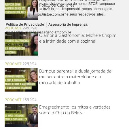
contrato de assinatura da revista impressa de nome ISTOÉ, tampouco
Folículos Capilares
autorizamos terceiros a fazê-lo, nos responsabilizamos apenas pelo
https://istoe.com.br
conteúdo digital “
” e seus respectivos sites.
|
Política de Privacidade
Assessoria de Imprensa:
PODCAST
29/10/24
grupoentre.imprensa@agenciafr.com.br
O amor à Gastronomia: Michele Crispim
e a intimidade com a cozinha
PODCAST
22/10/24
Burnout parental: a dupla jornada da
mulher entre a maternidade e o
mercado de trabalho
PODCAST
15/10/24
Emagrecimento: os mitos e verdades
sobre o Chip da Beleza