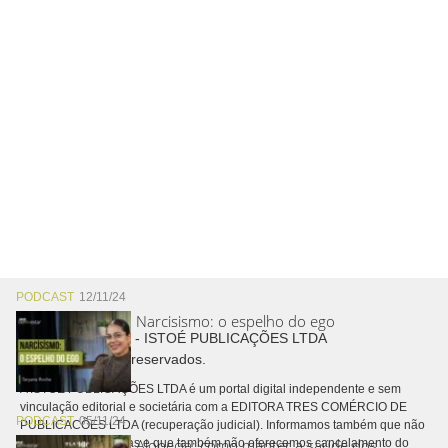
PODCAST
12/11/24
Narcisismo: o espelho do ego
Copyright © 2026 - ISTOÉ PUBLICAÇÕES LTDA
Todos os direitos reservados.
A ISTOÉ PUBLICAÇÕES LTDA é um portal digital independente e sem
vinculação editorial e societária com a EDITORA TRES COMÉRCIO DE
PODCAST
05/11/24
PUBLICACÕES LTDA (recuperação judicial). Informamos também que não
Alopecia: como manter a saúde dos
realizamos cobranças e que também não oferecemos cancelamento do