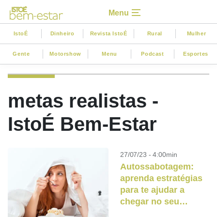
Menu
IstoÉ
Dinheiro
Revista IstoÉ
Rural
Mulher
Gente
Motorshow
Menu
Podcast
Esportes
metas realistas -
IstoÉ Bem-Estar
27/07/23 - 4:00min
Autossabotagem:
aprenda estratégias
para te ajudar a
chegar no seu
objetivo final