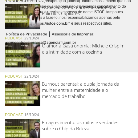
PUBLICACÕES LTDA (recuperação judicial). Informamos também que não
Alopecia: como manter a saúde dos
realizamos cobranças e que também não oferecemos cancelamento do
contrato de assinatura da revista impressa de nome ISTOÉ, tampouco
Folículos Capilares
autorizamos terceiros a fazê-lo, nos responsabilizamos apenas pelo
https://istoe.com.br
conteúdo digital “
” e seus respectivos sites.
|
Política de Privacidade
Assessoria de Imprensa:
PODCAST
29/10/24
grupoentre.imprensa@agenciafr.com.br
O amor à Gastronomia: Michele Crispim
e a intimidade com a cozinha
PODCAST
22/10/24
Burnout parental: a dupla jornada da
mulher entre a maternidade e o
mercado de trabalho
PODCAST
15/10/24
Emagrecimento: os mitos e verdades
sobre o Chip da Beleza