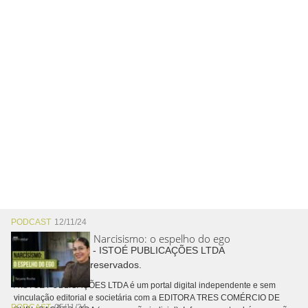
PODCAST
12/11/24
Narcisismo: o espelho do ego
Copyright © 2026 - ISTOÉ PUBLICAÇÕES LTDA
Todos os direitos reservados.
A ISTOÉ PUBLICAÇÕES LTDA é um portal digital independente e sem
vinculação editorial e societária com a EDITORA TRES COMÉRCIO DE
PODCAST
05/11/24