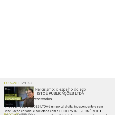
PODCAST
12/11/24
Narcisismo: o espelho do ego
Copyright © 2026 - ISTOÉ PUBLICAÇÕES LTDA
Todos os direitos reservados.
A ISTOÉ PUBLICAÇÕES LTDA é um portal digital independente e sem
vinculação editorial e societária com a EDITORA TRES COMÉRCIO DE
PODCAST
05/11/24