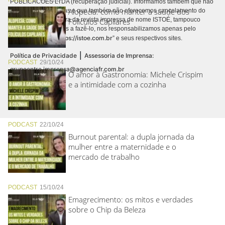
PUBLICACÕES LTDA (recuperação judicial). Informamos também que não
Alopecia: como manter a saúde dos
realizamos cobranças e que também não oferecemos cancelamento do
contrato de assinatura da revista impressa de nome ISTOÉ, tampouco
Folículos Capilares
autorizamos terceiros a fazê-lo, nos responsabilizamos apenas pelo
https://istoe.com.br
conteúdo digital “
” e seus respectivos sites.
|
Política de Privacidade
Assessoria de Imprensa:
PODCAST
29/10/24
grupoentre.imprensa@agenciafr.com.br
O amor à Gastronomia: Michele Crispim
e a intimidade com a cozinha
PODCAST
22/10/24
Burnout parental: a dupla jornada da
mulher entre a maternidade e o
mercado de trabalho
PODCAST
15/10/24
Emagrecimento: os mitos e verdades
sobre o Chip da Beleza