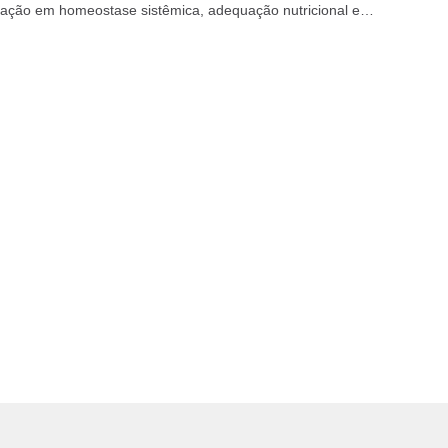
ação em homeostase sistêmica, adequação nutricional e
elacionadas à idade. Com foco na saúde...