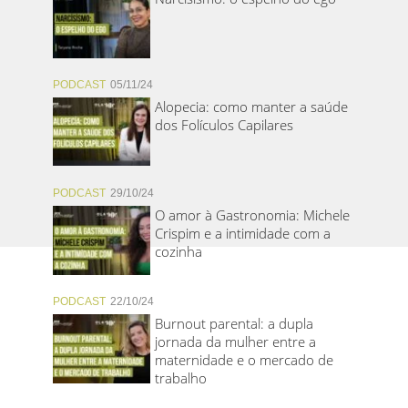
PODCAST
05/11/24
Alopecia: como manter a saúde
dos Folículos Capilares
PODCAST
29/10/24
O amor à Gastronomia: Michele
Crispim e a intimidade com a
cozinha
PODCAST
22/10/24
Burnout parental: a dupla
jornada da mulher entre a
maternidade e o mercado de
trabalho