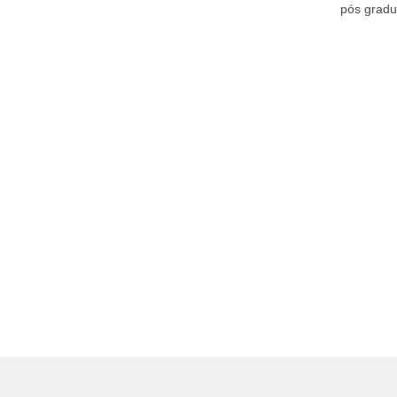
pós gradu
doenças r