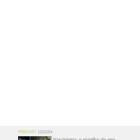
PODCAST
12/11/24
Narcisismo: o espelho do ego