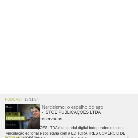
PODCAST
12/11/24
Narcisismo: o espelho do ego
Copyright © 2026 - ISTOÉ PUBLICAÇÕES LTDA
Todos os direitos reservados.
A ISTOÉ PUBLICAÇÕES LTDA é um portal digital independente e sem
vinculação editorial e societária com a EDITORA TRES COMÉRCIO DE
PODCAST
05/11/24