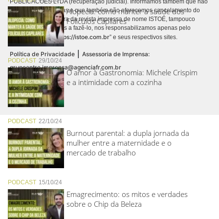
PUBLICACÕES LTDA (recuperação judicial). Informamos também que não
Alopecia: como manter a saúde dos
realizamos cobranças e que também não oferecemos cancelamento do
contrato de assinatura da revista impressa de nome ISTOÉ, tampouco
Folículos Capilares
autorizamos terceiros a fazê-lo, nos responsabilizamos apenas pelo
https://istoe.com.br
conteúdo digital “
” e seus respectivos sites.
|
Política de Privacidade
Assessoria de Imprensa:
PODCAST
29/10/24
grupoentre.imprensa@agenciafr.com.br
O amor à Gastronomia: Michele Crispim
e a intimidade com a cozinha
PODCAST
22/10/24
Burnout parental: a dupla jornada da
mulher entre a maternidade e o
mercado de trabalho
PODCAST
15/10/24
Emagrecimento: os mitos e verdades
sobre o Chip da Beleza