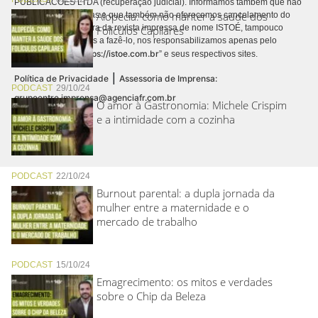
PUBLICACÕES LTDA (recuperação judicial). Informamos também que não
Alopecia: como manter a saúde dos
realizamos cobranças e que também não oferecemos cancelamento do
contrato de assinatura da revista impressa de nome ISTOÉ, tampouco
Folículos Capilares
autorizamos terceiros a fazê-lo, nos responsabilizamos apenas pelo
https://istoe.com.br
conteúdo digital “
” e seus respectivos sites.
|
Política de Privacidade
Assessoria de Imprensa:
PODCAST
29/10/24
grupoentre.imprensa@agenciafr.com.br
O amor à Gastronomia: Michele Crispim
e a intimidade com a cozinha
PODCAST
22/10/24
Burnout parental: a dupla jornada da
mulher entre a maternidade e o
mercado de trabalho
PODCAST
15/10/24
Emagrecimento: os mitos e verdades
sobre o Chip da Beleza