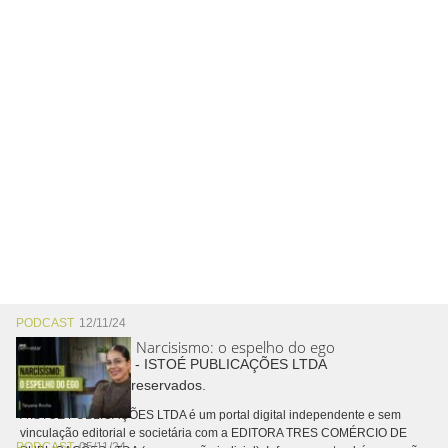
PODCAST
12/11/24
Narcisismo: o espelho do ego
Copyright © 2026 - ISTOÉ PUBLICAÇÕES LTDA
Todos os direitos reservados.
A ISTOÉ PUBLICAÇÕES LTDA é um portal digital independente e sem
vinculação editorial e societária com a EDITORA TRES COMÉRCIO DE
PODCAST
05/11/24