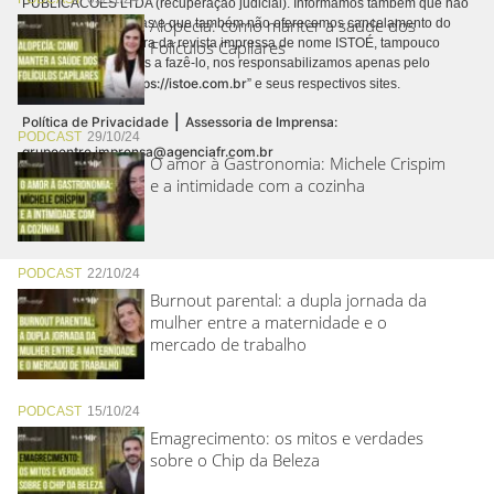
PUBLICACÕES LTDA (recuperação judicial). Informamos também que não
Alopecia: como manter a saúde dos
realizamos cobranças e que também não oferecemos cancelamento do
contrato de assinatura da revista impressa de nome ISTOÉ, tampouco
Folículos Capilares
autorizamos terceiros a fazê-lo, nos responsabilizamos apenas pelo
https://istoe.com.br
conteúdo digital “
” e seus respectivos sites.
|
Política de Privacidade
Assessoria de Imprensa:
PODCAST
29/10/24
grupoentre.imprensa@agenciafr.com.br
O amor à Gastronomia: Michele Crispim
e a intimidade com a cozinha
PODCAST
22/10/24
Burnout parental: a dupla jornada da
mulher entre a maternidade e o
mercado de trabalho
PODCAST
15/10/24
Emagrecimento: os mitos e verdades
sobre o Chip da Beleza