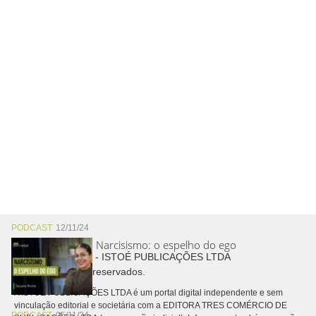
PODCAST
12/11/24
Narcisismo: o espelho do ego
Copyright © 2026 - ISTOÉ PUBLICAÇÕES LTDA
Todos os direitos reservados.
A ISTOÉ PUBLICAÇÕES LTDA é um portal digital independente e sem
vinculação editorial e societária com a EDITORA TRES COMÉRCIO DE
PODCAST
05/11/24