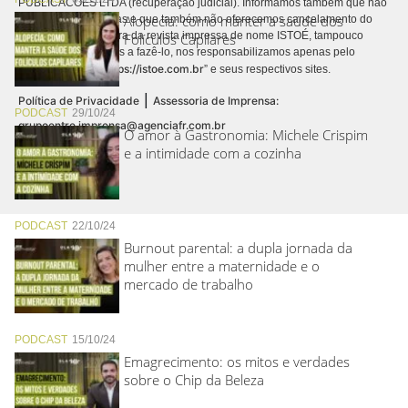
PUBLICACÕES LTDA (recuperação judicial). Informamos também que não
Alopecia: como manter a saúde dos
realizamos cobranças e que também não oferecemos cancelamento do
contrato de assinatura da revista impressa de nome ISTOÉ, tampouco
Folículos Capilares
autorizamos terceiros a fazê-lo, nos responsabilizamos apenas pelo
https://istoe.com.br
conteúdo digital “
” e seus respectivos sites.
|
Política de Privacidade
Assessoria de Imprensa:
PODCAST
29/10/24
grupoentre.imprensa@agenciafr.com.br
O amor à Gastronomia: Michele Crispim
e a intimidade com a cozinha
PODCAST
22/10/24
Burnout parental: a dupla jornada da
mulher entre a maternidade e o
mercado de trabalho
PODCAST
15/10/24
Emagrecimento: os mitos e verdades
sobre o Chip da Beleza