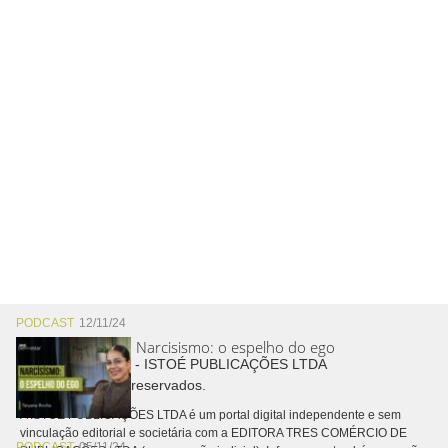
PODCAST
12/11/24
Narcisismo: o espelho do ego
Copyright © 2026 - ISTOÉ PUBLICAÇÕES LTDA
Todos os direitos reservados.
A ISTOÉ PUBLICAÇÕES LTDA é um portal digital independente e sem
vinculação editorial e societária com a EDITORA TRES COMÉRCIO DE
PODCAST
05/11/24