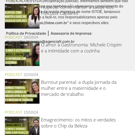
PUBLICACÕES LTDA (recuperação judicial). Informamos também que não
Alopecia: como manter a saúde dos
realizamos cobranças e que também não oferecemos cancelamento do
contrato de assinatura da revista impressa de nome ISTOÉ, tampouco
Folículos Capilares
autorizamos terceiros a fazê-lo, nos responsabilizamos apenas pelo
https://istoe.com.br
conteúdo digital “
” e seus respectivos sites.
|
Política de Privacidade
Assessoria de Imprensa:
PODCAST
29/10/24
grupoentre.imprensa@agenciafr.com.br
O amor à Gastronomia: Michele Crispim
e a intimidade com a cozinha
PODCAST
22/10/24
Burnout parental: a dupla jornada da
mulher entre a maternidade e o
mercado de trabalho
PODCAST
15/10/24
Emagrecimento: os mitos e verdades
sobre o Chip da Beleza