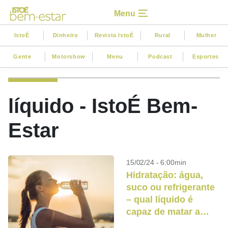
Menu
IstoÉ
Dinheiro
Revista IstoÉ
Rural
Mulher
Gente
Motorshow
Menu
Podcast
Esportes
líquido - IstoÉ Bem-
Estar
15/02/24 - 6:00min
Hidratação: água,
suco ou refrigerante
– qual líquido é
capaz de matar a
sede?