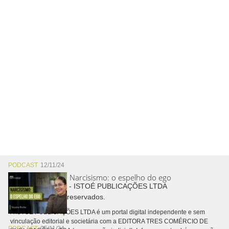
PODCAST
12/11/24
Narcisismo: o espelho do ego
Copyright © 2026 - ISTOÉ PUBLICAÇÕES LTDA
Todos os direitos reservados.
A ISTOÉ PUBLICAÇÕES LTDA é um portal digital independente e sem
vinculação editorial e societária com a EDITORA TRES COMÉRCIO DE
PODCAST
05/11/24