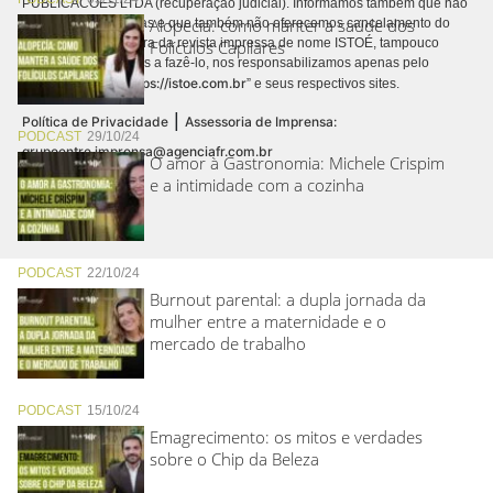
PUBLICACÕES LTDA (recuperação judicial). Informamos também que não
Alopecia: como manter a saúde dos
realizamos cobranças e que também não oferecemos cancelamento do
contrato de assinatura da revista impressa de nome ISTOÉ, tampouco
Folículos Capilares
autorizamos terceiros a fazê-lo, nos responsabilizamos apenas pelo
https://istoe.com.br
conteúdo digital “
” e seus respectivos sites.
|
Política de Privacidade
Assessoria de Imprensa:
PODCAST
29/10/24
grupoentre.imprensa@agenciafr.com.br
O amor à Gastronomia: Michele Crispim
e a intimidade com a cozinha
PODCAST
22/10/24
Burnout parental: a dupla jornada da
mulher entre a maternidade e o
mercado de trabalho
PODCAST
15/10/24
Emagrecimento: os mitos e verdades
sobre o Chip da Beleza