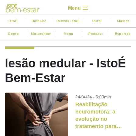
Menu
IstoÉ
Dinheiro
Revista IstoÉ
Rural
Mulher
Gente
Motorshow
Menu
Podcast
Esportes
lesão medular - IstoÉ
Bem-Estar
24/04/24 - 6:00min
Reabilitação
neuromotora: a
evolução no
tratamento para
lesões medulares