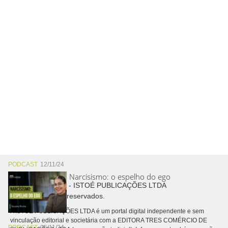
PODCAST
12/11/24
Narcisismo: o espelho do ego
Copyright © 2026 - ISTOÉ PUBLICAÇÕES LTDA
Todos os direitos reservados.
A ISTOÉ PUBLICAÇÕES LTDA é um portal digital independente e sem
vinculação editorial e societária com a EDITORA TRES COMÉRCIO DE
PODCAST
05/11/24